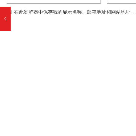
在此浏览器中保存我的显示名称、邮箱地址和网站地址，
商会概括
商会新闻
→
商会简介
→
商会要闻
→
商会片区
→
公告通知
→
组织结构
→
商会动态
→
商会章程
→
媒体摘要