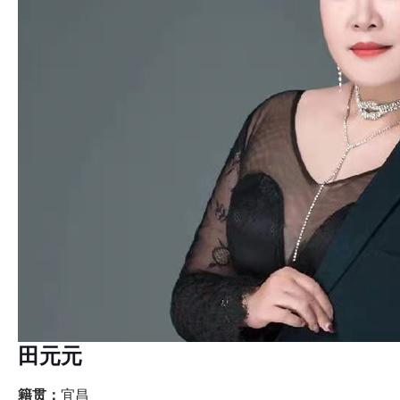
田元元
籍贯：
宜昌