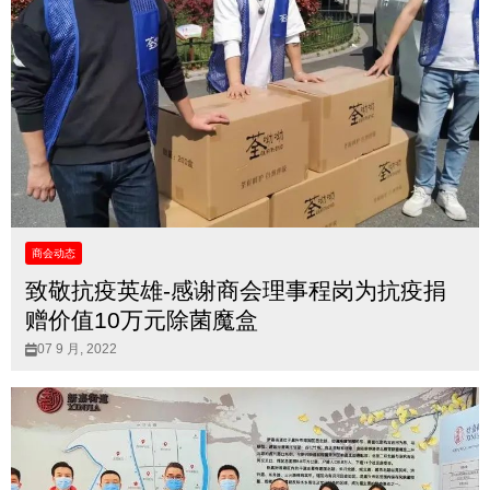
商会动态
致敬抗疫英雄-感谢商会理事程岗为抗疫捐
赠价值10万元除菌魔盒
07 9 月, 2022