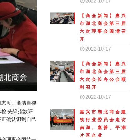
2022-10-17
【商会新闻】嘉兴
市湖北商会第三届
六次理事会圆满召
开
2022-10-17
【商会新闻】嘉兴
市湖北商会第三届
六次会长办公会顺
利召开
2022-10-17
习态度、廉洁自律
检·先锋指数评
嘉兴市湖北商会建
够正确认识到自己
筑行业委员会走访
南湖、嘉善、平湖
片区企业
商会理事会团结一