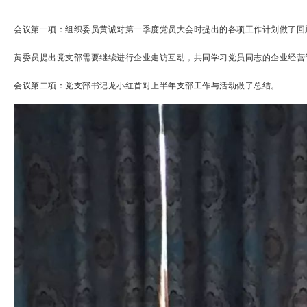
会议第一项：组织委员黄诚对第一季度党员大会时提出的各项工作计划做了回
黄委员提出党支部需要继续进行企业走访互动，共同学习党员同志的企业经营
会议第二项：党支部书记龙小红首对上半年支部工作与活动做了总结。