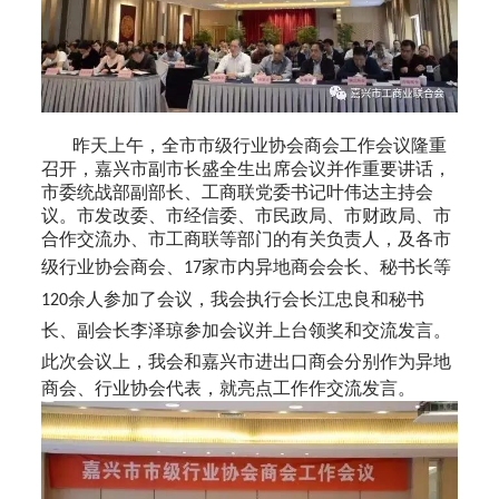
昨天上午
，全市市级行业协会商会工作会议隆重
召开
，
嘉兴市副市长盛全生出席会议并作重要讲话，
市委统战部副部长、工商联党委书记叶伟达主持会
议。市发改委、市经信委、市民政局、市财政局、市
合作交流办、市工商联等部门的有关负责人
，
及各市
级行业协会商会
、
家市内异地商会会长、秘书长
等
17
余人参加了会议，
我会执行会长江忠良和秘书
120
长、副会长李泽琼参加会议并上台领奖和交流发言。
此次会议上，我会和
嘉兴市进出口商会分别
作为异地
商会、行业协会代表，
就亮点工作作交流发言。