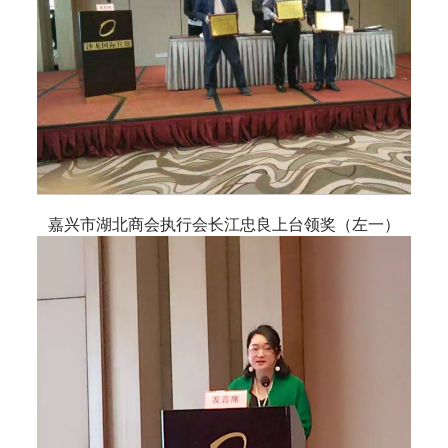
嘉兴市湖北商会执行会长江忠良上台领奖（左一）