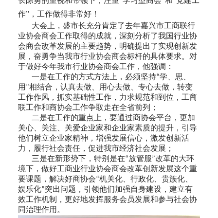
长
陈勇
的重视和带领下，注重“学习型商会”和“党建工
作”，工作做得非常好！
大会上，盛市长充分肯定了
去年嘉兴市工商联行
业协会商会工作取得的成
就
，深刻分析了我国行业协
会商会改革发展的主要趋势，明确提出了实现创新发
展，奋勇争当我市行业协会商会标杆的具体要求。对
于做好今年我市行业协会商会工作，他强调：
一是在工作的方式方法上，必须坚持
学、思、
“
用
相结合，认真去做、用心去做、专心去做，转变
”
工作作风，抓实基础性工作，力求规范和到位，工商
联工作和商协会工作争取走在全省前列；
二是在工作的重点上，要通过商协会平台，更加
关心、关注、关爱企业家和企业家素质的提升，引导
他们树立企业家精神，增强发展信心，激发创新活
力，履行社会责任，促进我市经济社会发展；
三是在新形势下，特别是在
放管服
改革的大环
“
”
境下，做好工商业行业协会商会改革创新发展这个重
要课题，解决好商协会
机关化、行政化、贵族化、
“
娱乐化
突出问题，引领他们加强自身建设，建立有
”
效工作机制，更好地发挥服务会员发展和参与社会协
同治理作用。