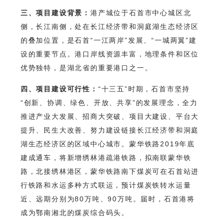
三、项目建设背景：
港产城位于石首市中心城区北
侧，长江南侧，处在长江经济带和洞庭湖生态经济区
的叠加位置，是石首“一江两岸”发展、“一城两翼”建
设的重要节点。港口岸线资源丰富，地理条件和区位
优势独特，是湖北省的重要港口之一。
四、项目建设可行性：
“十三五”时期，石首市坚持
“创新、协调、绿色、开放、共享”的发展理念，全力
推进产业大发展、招商大突破、项目大建设、平台大
提升、民生大改善、努力建设链接长江经济带和洞庭
湖生态经济区的区域中心城市。蒙华铁路2019年底
建成通车，将新增绣林港疏港铁路，拟南联蒙华铁
路，北接绣林港区，蒙华铁路南下煤炭可在石首站进
行铁路和水运多种方式联运，预计煤炭铁转水运量
近、远期分别为80万吨、90万吨。届时，石首港将
成为鄂南湘北的煤炭综合码头。