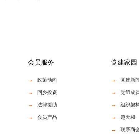
会员服务
党建家园
→
政策动向
→
党建新
→
回乡投资
→
党组成
→
法律援助
→
组织架
→
会员产品
→
楚天和
→
联系商