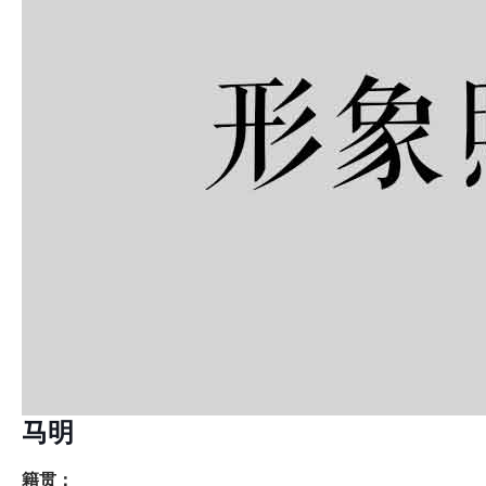
马明
籍贯：