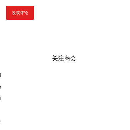
关注商会
闻
员
构
会