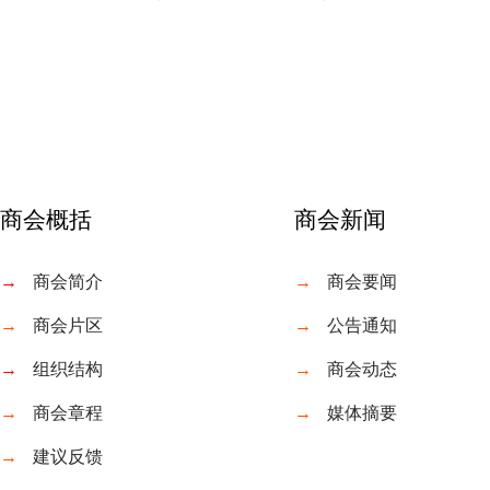
商会概括
商会新闻
→
商会简介
→
商会要闻
→
商会片区
→
公告通知
→
组织结构
→
商会动态
→
商会章程
→
媒体摘要
→
建议反馈